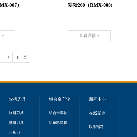
MX-007）
耕耘260（RMX-008)
 +
查看详情 +
页
1
下一页
农机刀具
铝合金车轮
新闻中心
旋耕刀具
铝合金车轮
在线留言
微耕刀具
铝车轮螺帽
联系瑞马
开垦刀