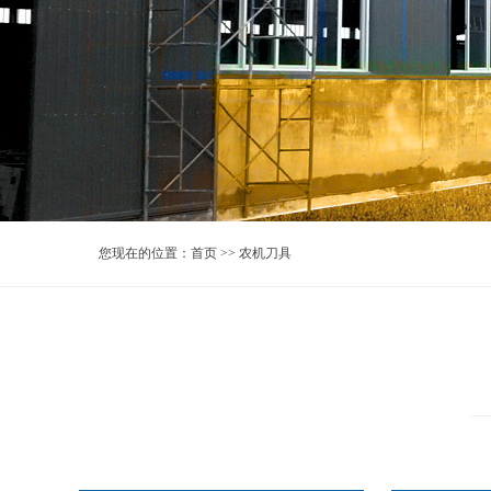
您现在的位置：
首页
>>
农机刀具