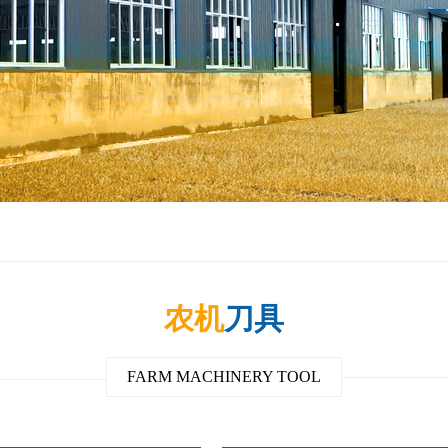
农机
刀具
FARM MACHINERY TOOL