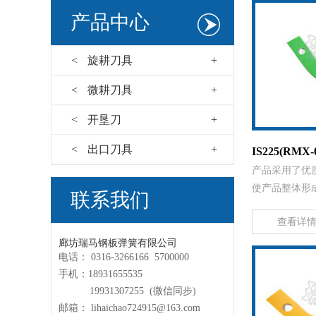
产品中心
<
旋耕刀具
+
<
微耕刀具
+
<
开垦刀
+
<
出口刀具
+
IS225(RMX-
产品采用了优
使产品整体形成.
联系我们
查看详情
廊坊瑞马钢板弹簧有限公司
电话： 0316-3266166 5700000
手机：18931655535
19931307255 (微信同步)
邮箱： lihaichao724915@163.com