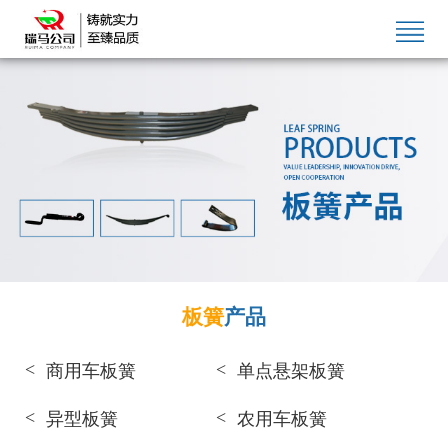
板簧
产品
商用车板簧
单点悬架板簧
异型板簧
农用车板簧